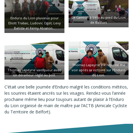
Le Camion à Vélo au pied du Lion
Enduro du Lion pluvieux pour
de Belfort
Eliott Trabac, Ludovic Oget, Levy
Batista et Rémy Absalon…
Thomas Lapeyrie est repassé me
Thomas Lapeyrie vainqueur avec
voir après sa victoire sur l’Enduro
un dérailleur réglé au poil.
du Lion.
C’était une belle journée d’Enduro malgré les conditions météos,
les sourires étaient ancrés sur les visages. Rendez-vous l’année
prochaine même lieu pour toujours autant de plaisir à l’Enduro
du Lion organisé de main de maître par l’ACTB (Amicale Cycliste
du Territoire de Belfort).