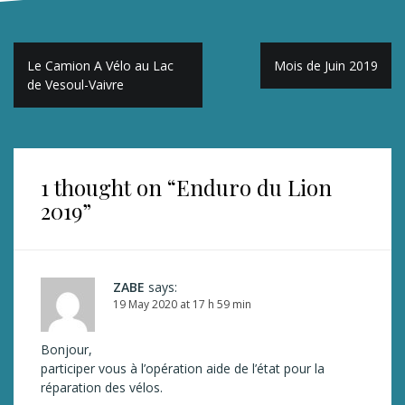
Post
Le Camion A Vélo au Lac
Mois de Juin 2019
navigation
de Vesoul-Vaivre
1 thought on “
Enduro du Lion
2019
”
ZABE
says:
19 May 2020 at 17 h 59 min
Bonjour,
participer vous à l’opération aide de l’état pour la
réparation des vélos.