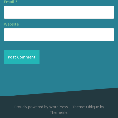
Email
*
Website
Proudly powered by WordPress
|
Theme:
Oblique
by
Themeisle.