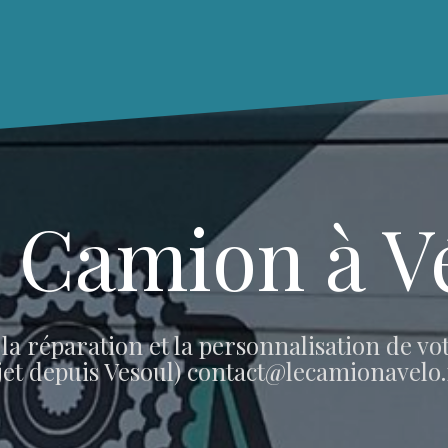
 Camion à V
, la réparation et la personnalisation de v
rajet depuis Vesoul) contact@lecamionavelo