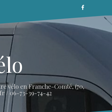
Page
Facebook
élo
otre vélo en Franche-Comté, (70,
.fr / 06-73-39-74-42